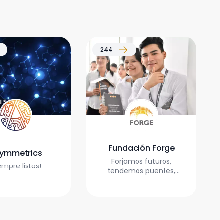
244
A
F
Fundación Forge
ymmetrics
Forjamos futuros,
empre listos!
tendemos puentes,
transformamos vidas.