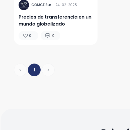
C
COMCE Sur
·
24-02-2025
Precios de transferencia en un
mundo globalizado
0
0
<
1
>