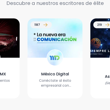
Descubre a nuestros escritores de élite
1187
219
M
 MX
México Digital
As
ventos
Conéctate al éxito
¡Si
empresarial con
México Digital: Donde
la Innovación y el
Marketing se
encuentran