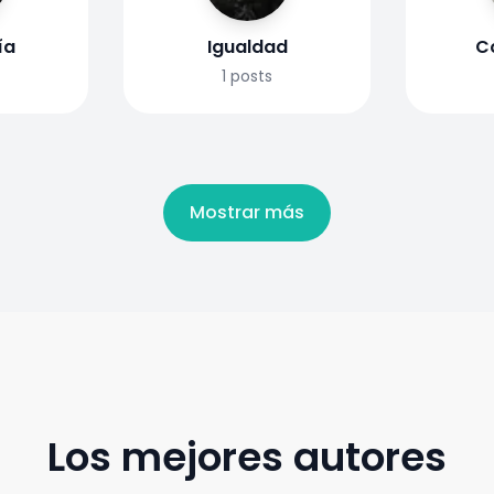
ía
Igualdad
C
1
posts
Mostrar más
Los mejores autores