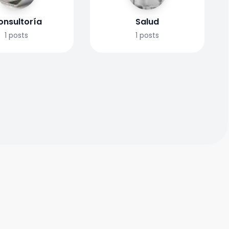
onsultoría
Salud
1
posts
1
posts