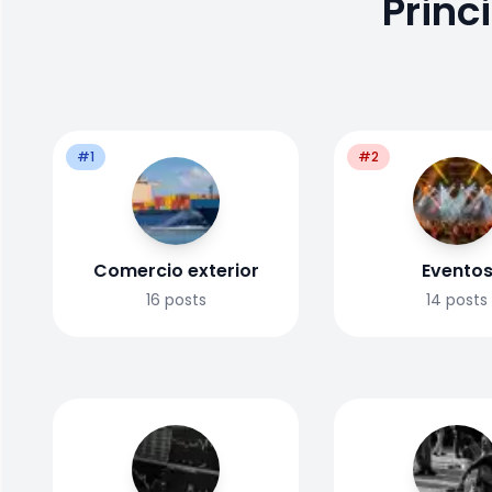
Princ
#1
#2
Comercio exterior
Evento
16
posts
14
posts