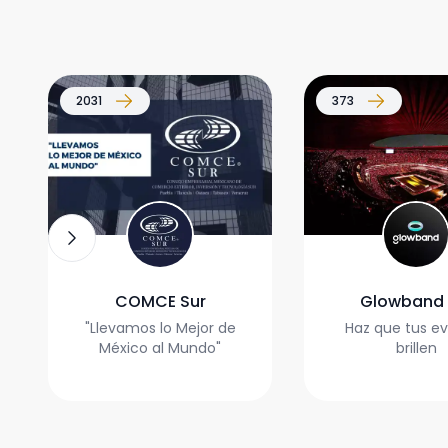
2031
373
C
G
COMCE Sur
Glowband
"Llevamos lo Mejor de
Haz que tus e
México al Mundo"
brillen